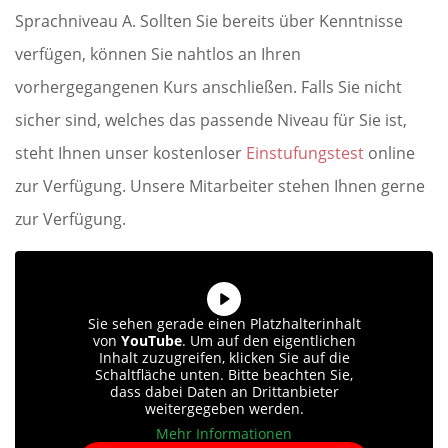
Sprachniveau A. Sollten Sie bereits über Kenntnisse
verfügen, können Sie nahtlos an Ihren
vorhergegangenen Kurs anschließen. Falls Sie nicht
sicher sind, welches das passende Niveau für Sie ist,
steht Ihnen unser kostenloser
Einstufungstest
online
zur Verfügung. Unsere Mitarbeiter stehen Ihnen gerne
zur Verfügung.
Sie sehen gerade einen Platzhalterinhalt
von
YouTube
. Um auf den eigentlichen
Inhalt zuzugreifen, klicken Sie auf die
Schaltfläche unten. Bitte beachten Sie,
dass dabei Daten an Drittanbieter
weitergegeben werden.
Mehr Informationen