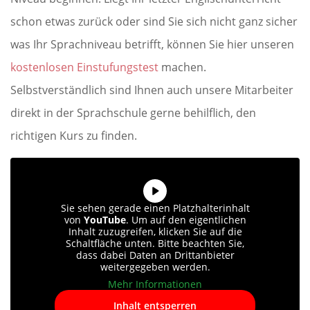
schon etwas zurück oder sind Sie sich nicht ganz sicher
was Ihr Sprachniveau betrifft, können Sie hier unseren
kostenlosen Einstufungstest
machen.
Selbstverständlich sind Ihnen auch unsere Mitarbeiter
direkt in der Sprachschule gerne behilflich, den
richtigen Kurs zu finden.
Sie sehen gerade einen Platzhalterinhalt
von
YouTube
. Um auf den eigentlichen
Inhalt zuzugreifen, klicken Sie auf die
Schaltfläche unten. Bitte beachten Sie,
dass dabei Daten an Drittanbieter
weitergegeben werden.
Mehr Informationen
Inhalt entsperren