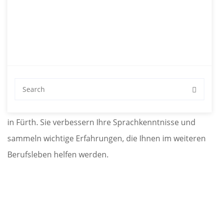
8. Februar 2019
Deutsch lernen und
Praktikum in Fürth
Deutsch lernen und gleichzeitig ein Praktikum machen,
diese Möglichkeit haben Sie bei der Sprachschule Aktiv
in Fürth. Sie verbessern Ihre Sprachkenntnisse und
sammeln wichtige Erfahrungen, die Ihnen im weiteren
Berufsleben helfen werden.