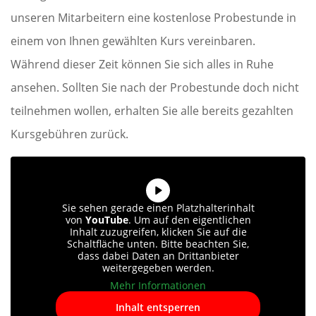
unseren Mitarbeitern eine kostenlose Probestunde in
einem von Ihnen gewählten Kurs vereinbaren.
Während dieser Zeit können Sie sich alles in Ruhe
ansehen. Sollten Sie nach der Probestunde doch nicht
teilnehmen wollen, erhalten Sie alle bereits gezahlten
Kursgebühren zurück.
Sie sehen gerade einen Platzhalterinhalt
von
YouTube
. Um auf den eigentlichen
Inhalt zuzugreifen, klicken Sie auf die
Schaltfläche unten. Bitte beachten Sie,
dass dabei Daten an Drittanbieter
weitergegeben werden.
Mehr Informationen
Inhalt entsperren