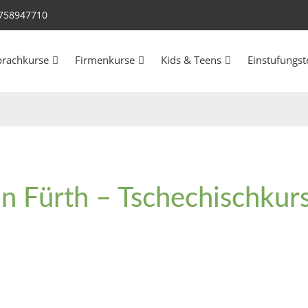
758947710
prachkurse
Firmenkurse
Kids & Teens
Einstufungst
in Fürth – Tschechischkur