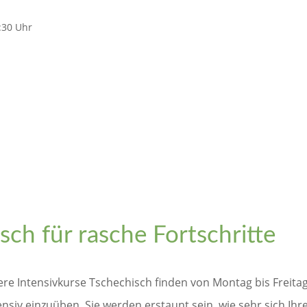
:30 Uhr
sch für rasche Fortschritte
ere Intensivkurse Tschechisch finden von Montag bis Freitag 
siv einzuüben. Sie werden erstaunt sein, wie sehr sich Ihr